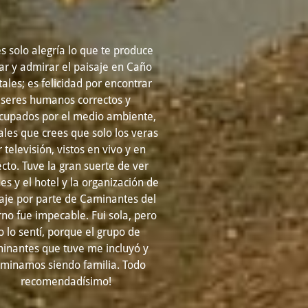
s solo alegría lo que te produce
tar y admirar el paisaje en Caño
tales; es felicidad por encontrar
seres humanos correctos y
cupados por el medio ambiente,
les que crees que solo los veras
 televisión, vistos en vivo y en
ecto. Tuve la gran suerte de ver
nes y el hotel y la organización de
iaje por parte de Caminantes del
no fue impecable. Fui sola, pero
o lo sentí, porque el grupo de
inantes que tuve me incluyó y
rminamos siendo familia. Todo
recomendadísimo!