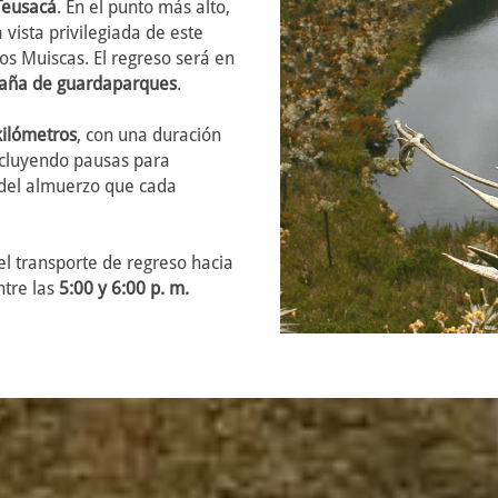
Teusacá
. En el punto más alto,
vista privilegiada de este
os Muiscas. El regreso será en
aña de guardaparques
.
kilómetros
, con una duración
ncluyendo pausas para
r del almuerzo que cada
el transporte de regreso hacia
ntre las
5:00 y 6:00 p. m.