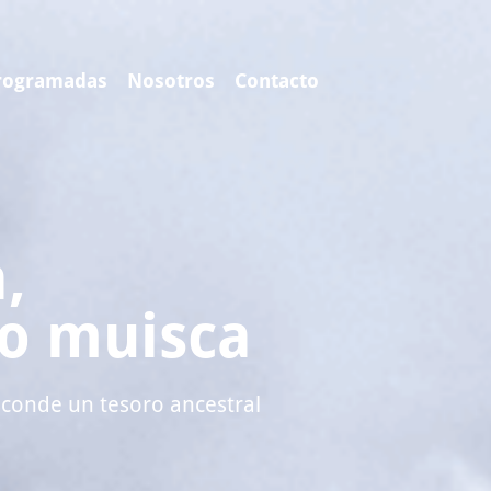
rogramadas
Nosotros
Contacto
,
io muisca
esconde un tesoro ancestral