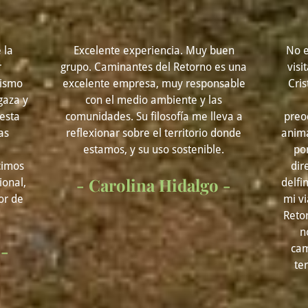
 la
Excelente experiencia. Muy buen
No e
r
grupo. Caminantes del Retorno es una
visi
rismo
excelente empresa, muy responsable
Cris
gaza y
con el medio ambiente y las
 esta
comunidades. Su filosofía me lleva a
preo
as
reflexionar sobre el territorio donde
anima
estamos, y su uso sostenible.
por
cimos
dir
- Carolina Hidalgo -
onal,
delfi
or de
mi v
Retor
n
 -
cam
te