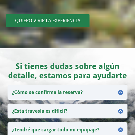
QUIERO VIVIR LA EXPERIENCIA
Si tienes dudas sobre algún
detalle, estamos para ayudarte
¿Cómo se confirma la reserva?
Para confirmar tu lugar debes consignar el 50% del
valor total del viaje. Contáctanos y te enviaremos
los detalles específicos para reservar.
¿Esta travesía es difícil?
Para persona expertas en caminatas, la travesía no
es muy difícil, sin embargo, recomendamos que las
personas vayan preparadas y que tengan buen
¿Tendré que cargar todo mi equipaje?