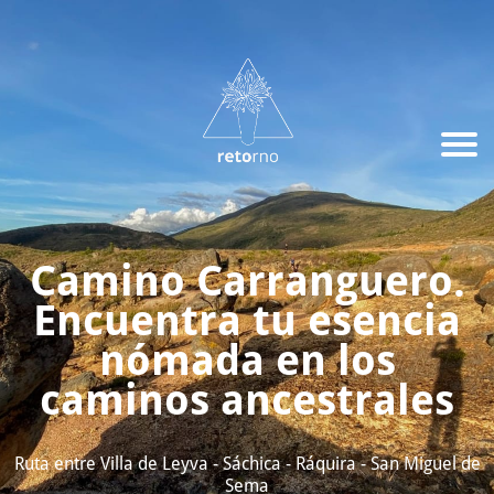
Camino Carranguero.
Encuentra tu esencia
nómada en los
caminos ancestrales
Ruta entre Villa de Leyva - Sáchica - Ráquira - San Miguel de
Sema